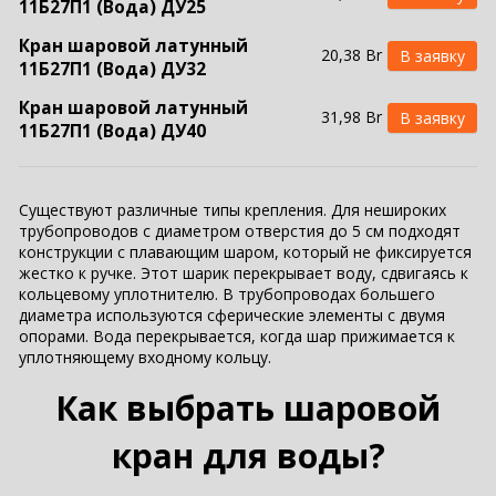
11Б27П1 (Вода) ДУ25
Кран шаровой латунный
20,38 Br
11Б27П1 (Вода) ДУ32
Кран шаровой латунный
31,98 Br
11Б27П1 (Вода) ДУ40
Кран шаровой латунный
47,62 Br
11Б27П1 (Вода) ДУ50
Существуют различные типы крепления. Для нешироких
Кран шаровой латунный
трубопроводов с диаметром отверстия до 5 см подходят
131,98 Br
конструкции с плавающим шаром, который не фиксируется
11Б27П1 (Вода) ДУ65
жестко к ручке. Этот шарик перекрывает воду, сдвигаясь к
Кран шаровой латунный
кольцевому уплотнителю. В трубопроводах большего
195,73 Br
диаметра используются сферические элементы с двумя
11Б27П1 (Вода) ДУ80
опорами. Вода перекрывается, когда шар прижимается к
Кран шаровой латунный
уплотняющему входному кольцу.
265,28 Br
11Б27П1 (Вода) ДУ100
Как выбрать шаровой
кран для воды?