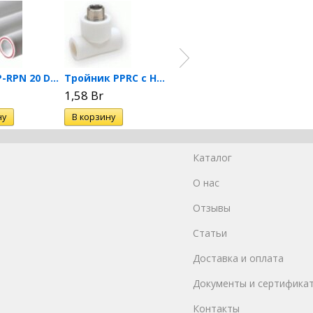
Труба PP-RPN 20 DN 32...
Тройник PPRC с НР 20х1/2...
Тройник PPRC с НР 25х1/2...
1,58 Br
1,81 Br
2,40 
Каталог
О нас
Отзывы
Статьи
Доставка и оплата
Документы и сертифика
Контакты