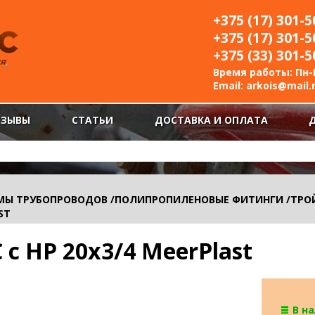
+375 (17) 301-5
+375 (17) 301-5
+375 (33) 301-5
Время работы: Пн-П
Email:
arkois@mail.
ТЗЫВЫ
СТАТЬИ
ДОСТАВКА И ОПЛАТА
МЫ ТРУБОПРОВОДОВ
/
ПОЛИПРОПИЛЕНОВЫЕ ФИТИНГИ
/
ТРО
ST
с НР 20х3/4 MeerPlast
В н