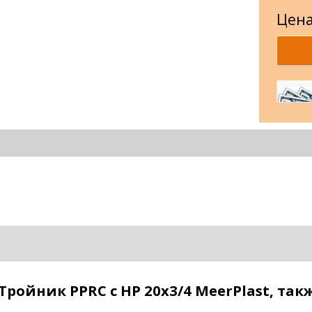
Цена
ройник PPRC с НР 20х3/4 MeerPlast, та