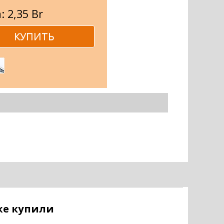
: 2,35 Br
кже купили