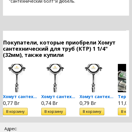
"сантехнический болт"и дюбель.
Покупатели, которые приобрели Хомут
сантехнический для труб (КТР) 1 1/4"
(32мм), также купили
Хомут сантехнический для...
Хомут сантехнический для...
Хомут сантехнический для...
0,77 Br
0,74 Br
0,79 Br
11,05
Адрес: