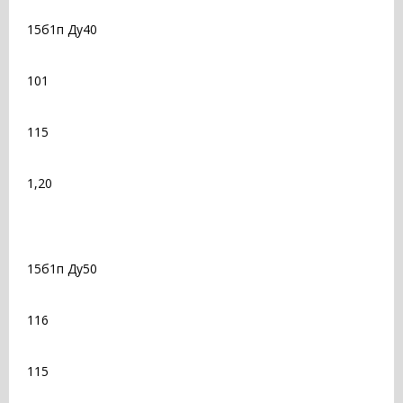
15б1п Ду40
101
115
1,20
15б1п Ду50
116
115