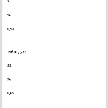
71
96
0,54
15б1п Ду32
83
96
0,65