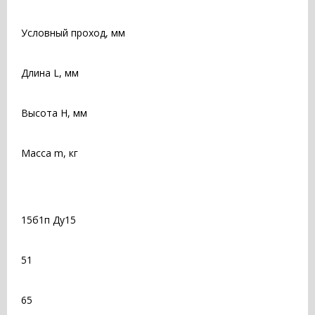
Условный проход, мм
Длина L, мм
Высота H, мм
Масса m, кг
15б1п Ду15
51
65