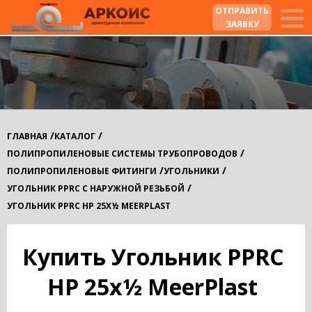
ОТПРАВИТЬ
ЗАЯВКУ
/
/
ГЛАВНАЯ
КАТАЛОГ
/
ПОЛИПРОПИЛЕНОВЫЕ СИСТЕМЫ ТРУБОПРОВОДОВ
/
/
ПОЛИПРОПИЛЕНОВЫЕ ФИТИНГИ
УГОЛЬНИКИ
/
УГОЛЬНИК PPRC С НАРУЖНОЙ РЕЗЬБОЙ
УГОЛЬНИК PPRC НР 25Х½ MEERPLAST
Купить Угольник PPRC
НР 25х½ MeerPlast