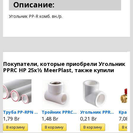
Описание:
Угольник PP-R комб. вн./р.
Покупатели, которые приобрели Угольник
PPRC НР 25х½ MeerPlast, также купили
Труба PP-RPN 20 DN 25...
Тройник PPRC с ВР 25х1/2...
Угольник PPRC 90 гр. 25...
1,79 Br
1,48 Br
0,21 Br
7,08 B