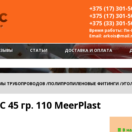
+375 (17) 301-5
+375 (17) 301-5
+375 (33) 301-5
Время работы: Пн-П
Email:
arkois@mail.
ТЗЫВЫ
СТАТЬИ
ДОСТАВКА И ОПЛАТА
МЫ ТРУБОПРОВОДОВ
/
ПОЛИПРОПИЛЕНОВЫЕ ФИТИНГИ
/
УГО
 45 гр. 110 MeerPlast
В н