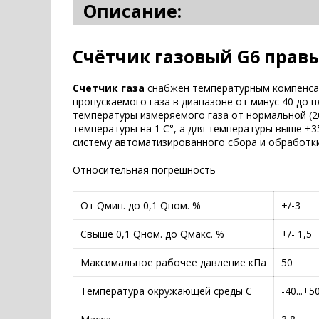
Описание:
Счётчик газовый G6 прав
Счетчик газа
снабжен температурным компенсат
пропускаемого газа в диапазоне от минус 40 до 
температуры измеряемого газа от нормальной (2
температуры на 1 С°, а для температуры выше 
систему автоматизированного сбора и обработк
Относительная погрешность
От Qмин. до 0,1 Qном. %
+/-3
Свыше 0,1 Qном. до Qмакс. %
+/- 1,5
Максимальное рабочее давление кПа
50
Температура окружающей среды С
-40...+5