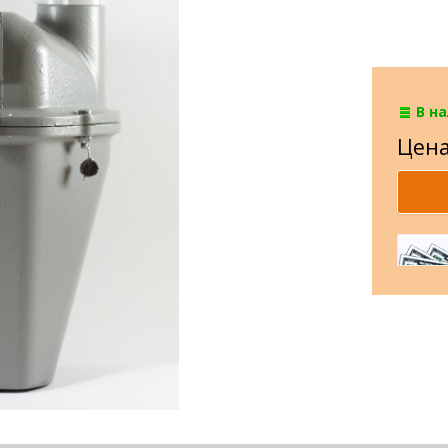
В н
Цена