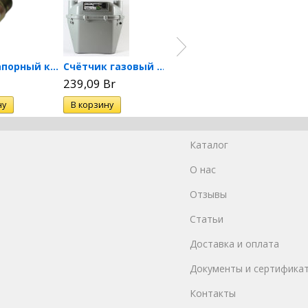
Термозапорный клапан КТЗ-15-00
Счётчик газовый CГД-3Т-1И-1...
Сигнализатор загазованности...
239,09 Br
90,34 Br
88,37
Каталог
О нас
Отзывы
Статьи
Доставка и оплата
Документы и сертифика
Контакты