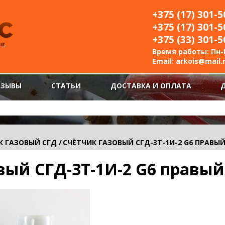
+375 (17) 301-5
+375 (17) 301-5
+375 (33) 301-5
Время работы: Пн-П
Email:
arkois@mail.
ТЗЫВЫ
СТАТЬИ
ДОСТАВКА И ОПЛАТА
К ГАЗОВЫЙ CГД
/
СЧЁТЧИК ГАЗОВЫЙ CГД-3Т-1И-2 G6 ПРАВЫ
вый CГД-3Т-1И-2 G6 правый