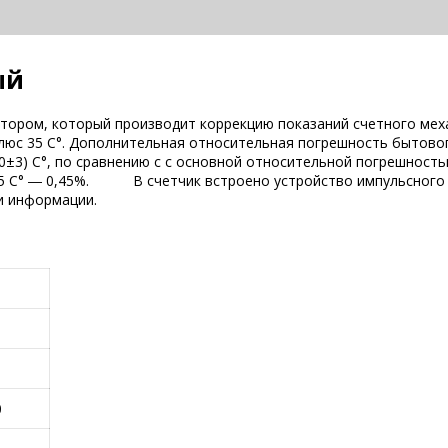
ый
ором, который производит коррекцию показаний счетного мех
плюс 35 С°. Дополнительная относительная погрешность бытово
0±3) С°, по сравнению с с основной относительной погрешност
+35 С° ― 0,45%. В счетчик встроено устройство импульсного в
и информации.
0