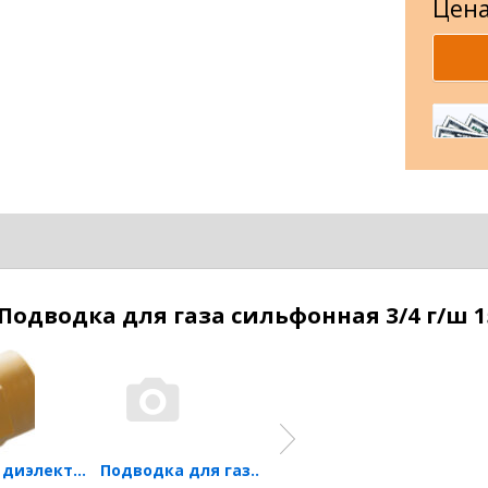
Цена
одводка для газа сильфонная 3/4 г/ш 1
Вставка диэлектрическая м/р...
Подводка для газа...
Термозапорный клапан КТЗ-20-00