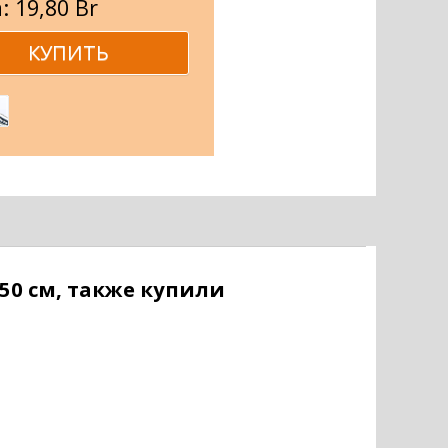
: 19,80 Br
50 см, также купили
Шаровой кран латунный...
Подводка для газа...
Подводка для газа...