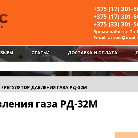
+375 (17) 301-5
+375 (17) 301-5
+375 (33) 301-5
Время работы: Пн-П
Email:
arkois@mail.
ТЗЫВЫ
СТАТЬИ
ДОСТАВКА И ОПЛАТА
А
/
РЕГУЛЯТОР ДАВЛЕНИЯ ГАЗА РД-32М
вления газа РД-32М