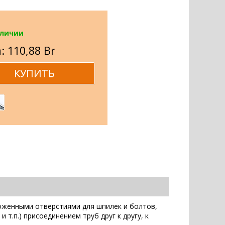
аличии
: 110,88 Br
оженными отверстиями для шпилек и болтов,
т.п.) присоединением труб друг к другу, к