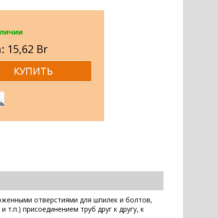
аличии
: 15,62 Br
оженными отверстиями для шпилек и болтов,
т.п.) присоединением труб друг к другу, к