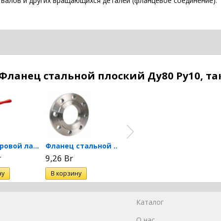
 валов и других вращающихся деталей (фланцевое соединение).
Фланец стальной плоский Ду80 Ру10, т
Кран шаровой латунный...
Фланец стальной плоский...
Фланец стальной плоский...
r
9,26 Br
41,46 Br
12,43
Каталог
О нас