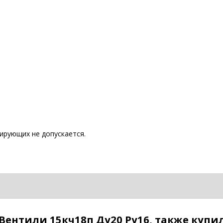
ирующих не допускается.
Вентили 15кч18п Ду20 Ру16, также купи