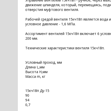
Управение вентилем 15кч18п - ручное, через ма
движение шпинделя, который, перемещаясь, подн
отверстия муфтового вентиля.
Рабочей средой вентиля 15кч18п является вода 
условное давление - 1,6 МПа.
Ассортимент вентилей 15кч18п включает 6 условн
200 мм.
Технические характеристики вентиля 15кч18п.
Условный проход, мм
Длина L,мм
Высота H,мм
Масса m, кг
15кч18п Ду-15
90
94
0,7