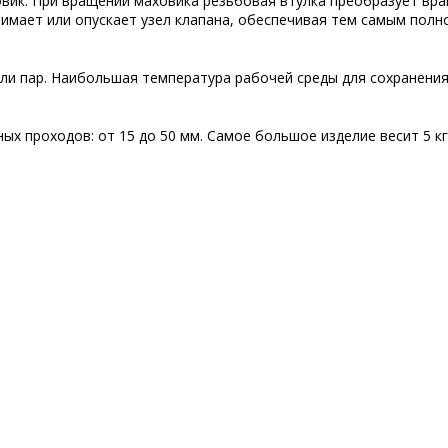
ховик. При вращении маховика резьбовая втулка преобразует в
имает или опускает узел клапана, обеспечивая тем самым полн
или пар. Наибольшая температура рабочей среды для сохранения
ых проходов: от 15 до 50 мм. Самое большое изделие весит 5 кг