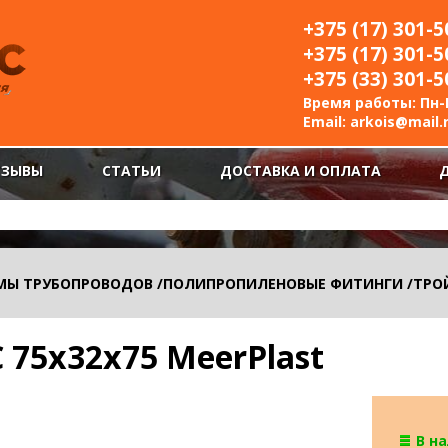
+375 (17) 301-5
+375 (17) 301-5
+375 (33) 301-5
Время работы: Пн-П
Email:
arkois@mail.
ТЗЫВЫ
СТАТЬИ
ДОСТАВКА И ОПЛАТА
МЫ ТРУБОПРОВОДОВ
/
ПОЛИПРОПИЛЕНОВЫЕ ФИТИНГИ
/
ТРО
 75х32х75 MeerPlast
В н