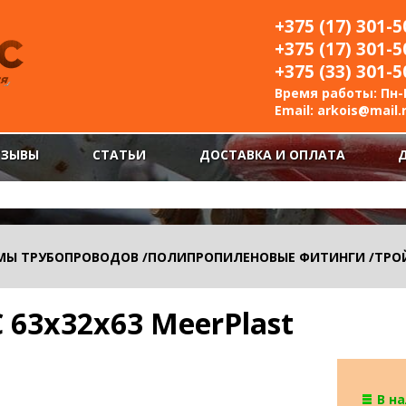
+375 (17) 301-5
+375 (17) 301-5
+375 (33) 301-5
Время работы: Пн-П
Email:
arkois@mail.
ТЗЫВЫ
СТАТЬИ
ДОСТАВКА И ОПЛАТА
МЫ ТРУБОПРОВОДОВ
/
ПОЛИПРОПИЛЕНОВЫЕ ФИТИНГИ
/
ТРО
 63х32х63 MeerPlast
В н