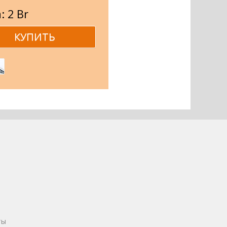
: 2 Br
ты