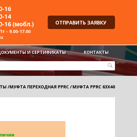
0-16
0-14
ОТПРАВИТЬ ЗАЯВКУ
0-16 (мобл.)
т - 9.00-17.00
ru
ДОКУМЕНТЫ И СЕРТИФИКАТЫ
КОНТАКТЫ
ТЫ
/
МУФТА ПЕРЕХОДНАЯ PPRC
/
МУФТА PPRC 63Х40
аличии