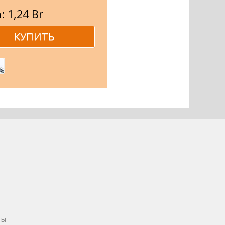
: 1,24 Br
ты