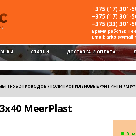
+375 (17) 301-5
+375 (17) 301-5
+375 (33) 301-5
Время работы: Пн-П
Email:
arkois@mail.
ТЗЫВЫ
СТАТЬИ
ДОСТАВКА И ОПЛАТА
МЫ ТРУБОПРОВОДОВ
/
ПОЛИПРОПИЛЕНОВЫЕ ФИТИНГИ
/
МУФ
3х40 MeerPlast
В н