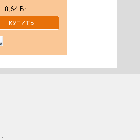
: 0,64 Br
ты