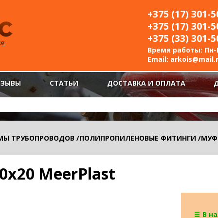
+375 (17) 301-5
+375 (17) 301-5
+375 (33) 301-5
Время работы: Пн-П
Email:
arkois@mail.
ТЗЫВЫ
СТАТЬИ
ДОСТАВКА И ОПЛАТА
МЫ ТРУБОПРОВОДОВ
/
ПОЛИПРОПИЛЕНОВЫЕ ФИТИНГИ
/
МУФ
0х20 MeerPlast
В н