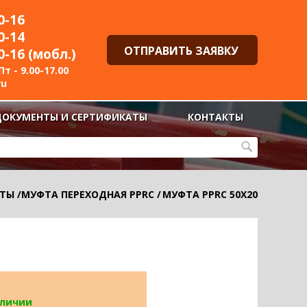
0-16
0-14
ОТПРАВИТЬ ЗАЯВКУ
0-16 (мобл.)
т - 9.00-17.00
ru
ДОКУМЕНТЫ И СЕРТИФИКАТЫ
КОНТАКТЫ
ТЫ
/
МУФТА ПЕРЕХОДНАЯ PPRC
/
МУФТА PPRC 50Х20
аличии