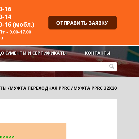
0-16
0-14
ОТПРАВИТЬ ЗАЯВКУ
0-16 (мобл.)
т - 9.00-17.00
ru
ДОКУМЕНТЫ И СЕРТИФИКАТЫ
КОНТАКТЫ
ТЫ
/
МУФТА ПЕРЕХОДНАЯ PPRC
/
МУФТА PPRC 32Х20
аличии