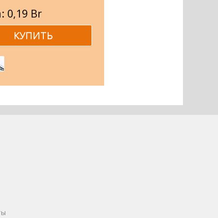
: 0,19 Br
ты