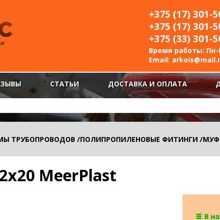
+375 (17) 301-5
+375 (17) 301-5
+375 (33) 301-5
Время работы: Пн-П
Email:
arkois@mail.
ТЗЫВЫ
СТАТЬИ
ДОСТАВКА И ОПЛАТА
МЫ ТРУБОПРОВОДОВ
/
ПОЛИПРОПИЛЕНОВЫЕ ФИТИНГИ
/
МУФ
2х20 MeerPlast
В н