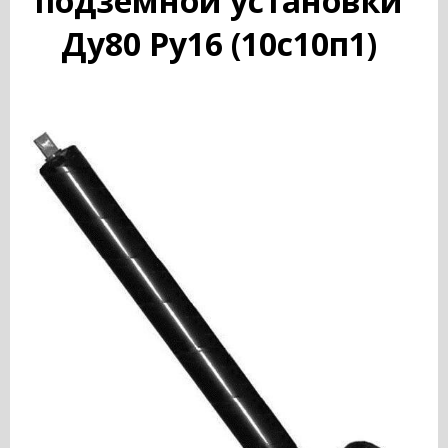
подземной установки
Ду80 Ру16 (10с10п1)