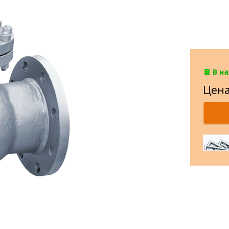
В н
Цена