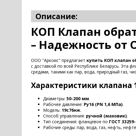
Описание:
КОП Клапан обрат
– Надежность от 
ООО "Аркоис" предлагает
купить КОП клапан 
с доставкой по всей Республике Беларусь. Эта
фл
средами, такими как пар, вода, природный газ, чи
Характеристики клапана 
Диаметры:
50-200 мм
.
Рабочее давление:
Ру16 (PN 1,6 МПа)
.
Модель:
19с76нж
.
Способ управления:
ручной (маховик)
.
Тип соединения: фланцевое по
ГОСТ 33259-
Рабочие среды: пар, вода, газ, нефть, нефт