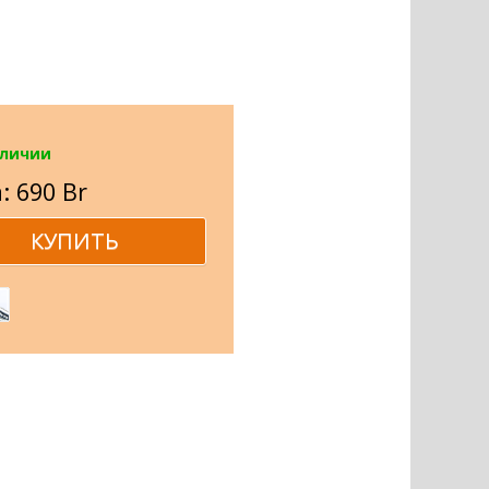
аличии
: 690 Br