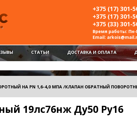
+375 (17) 301-5
+375 (17) 301-5
+375 (33) 301-5
Время работы: Пн-П
Email:
arkois@mail.
ТЗЫВЫ
СТАТЬИ
ДОСТАВКА И ОПЛАТА
РОТНЫЙ НА PN 1,6-4,0 МПА
/
КЛАПАН ОБРАТНЫЙ ПОВОРОТНЫ
ный 19лс76нж Ду50 Ру16