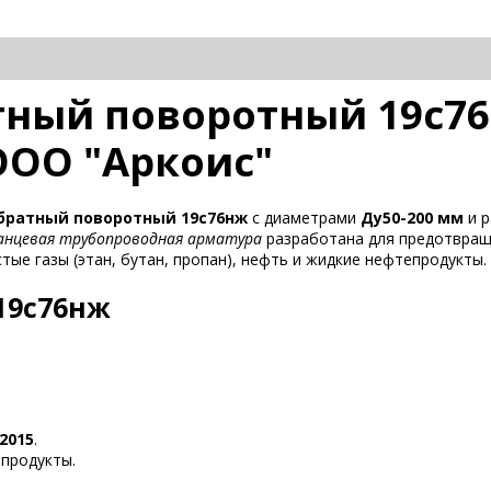
ный поворотный 19с76
ООО "Аркоис"
обратный поворотный 19с76нж
с диаметрами
Ду50-200 мм
и р
анцевая трубопроводная арматура
разработана для предотвращ
стые газы (этан, бутан, пропан), нефть и жидкие нефтепродукты.
19с76нж
2015
.
епродукты.