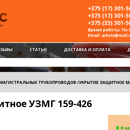
+375 (17) 301-5
+375 (17) 301-5
+375 (33) 301-5
Время работы: Пн-П
Email:
arkois@mail.
ТЗЫВЫ
СТАТЬИ
ДОСТАВКА И ОПЛАТА
 МАГИСТРАЛЬНЫХ ТРУБОПРОВОДОВ
/
УКРЫТИЕ ЗАЩИТНОЕ М
тное УЗМГ 159-426
В н