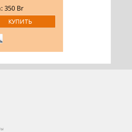
: 350 Br
ты