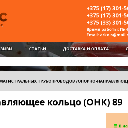
+375 (17) 301-5
+375 (17) 301-5
+375 (33) 301-5
Время работы: Пн-П
Email:
arkois@mail.
ТЗЫВЫ
СТАТЬИ
ДОСТАВКА И ОПЛАТА
 МАГИСТРАЛЬНЫХ ТРУБОПРОВОДОВ
/
ОПОРНО-НАПРАВЛЯЮЩИ
вляющее кольцо (ОНК) 89
В н