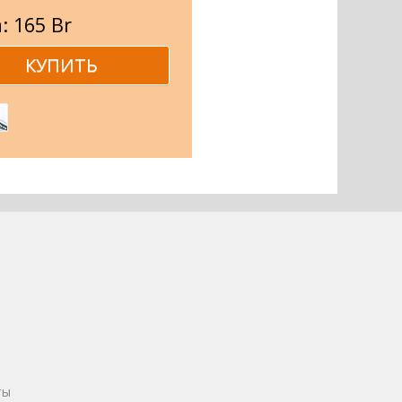
: 165 Br
ты