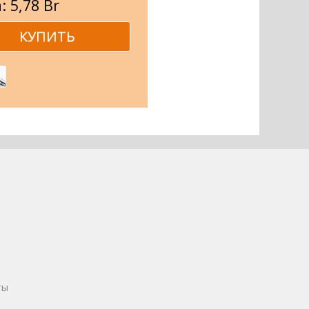
: 5,78 Br
ты