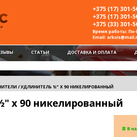
+375 (17) 301-5
+375 (17) 301-5
+375 (33) 301-5
Время работы: Пн-П
Email:
arkois@mail.
ТЗЫВЫ
СТАТЬИ
ДОСТАВКА И ОПЛАТА
НИТЕЛИ
/
УДЛИНИТЕЛЬ ½" Х 90 НИКЕЛИРОВАННЫЙ
½" х 90 никелированный
В н