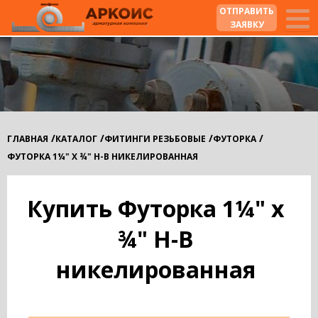
ОТПРАВИТЬ
ЗАЯВКУ
/
/
/
/
ГЛАВНАЯ
КАТАЛОГ
ФИТИНГИ РЕЗЬБОВЫЕ
ФУТОРКА
ФУТОРКА 1¼" Х ¾" Н-В НИКЕЛИРОВАННАЯ
Купить Футорка 1¼" х
¾" Н-В
никелированная