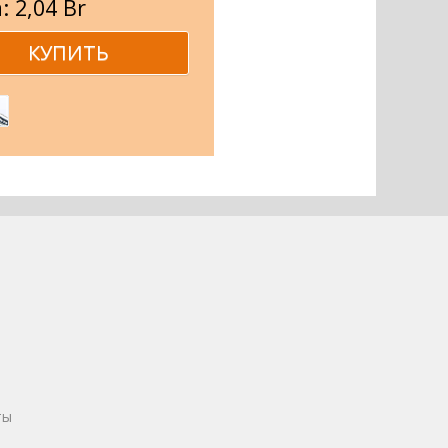
: 2,04 Br
ты