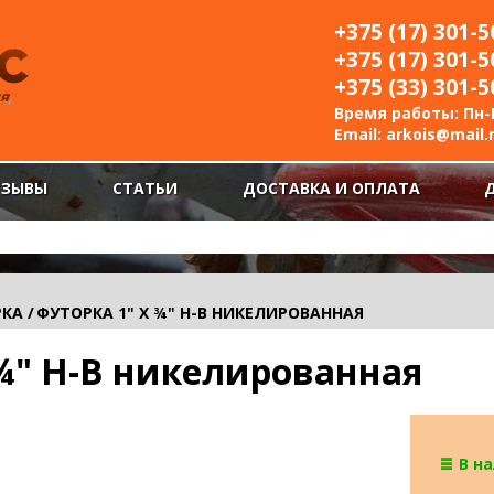
+375 (17) 301-5
+375 (17) 301-5
+375 (33) 301-5
Время работы: Пн-П
Email:
arkois@mail.
ТЗЫВЫ
СТАТЬИ
ДОСТАВКА И ОПЛАТА
РКА
/
ФУТОРКА 1" Х ¾" Н-В НИКЕЛИРОВАННАЯ
 ¾" Н-В никелированная
В н