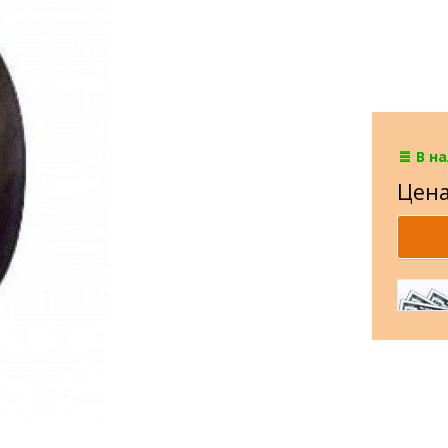
В н
Цена