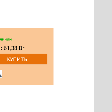
аличии
: 61,38 Br